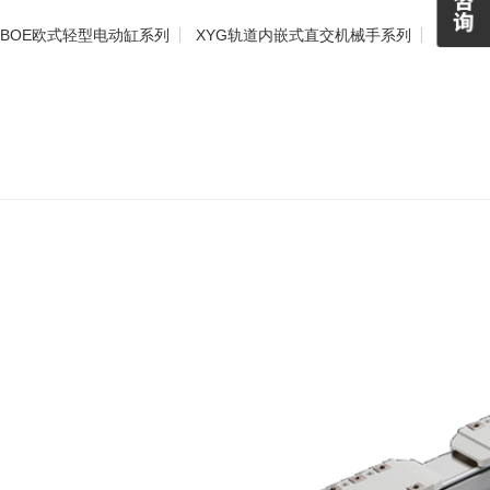
BOE欧式轻型电动缸系列
XYG轨道内嵌式直交机械手系列